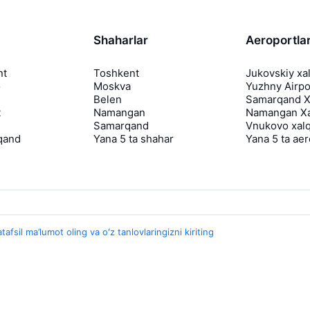
Shaharlar
Aeroportla
nt
Toshkent
Jukovskiy xa
o
Moskva
Yuzhny Airpo
Belen
Samarqand Xa
t
Namangan
Namangan Xa
Samarqand
Vnukovo xalq
qand
Yana 5 ta shahar
Yana 5 ta ae
tafsil ma’lumot oling va oʻz tanlovlaringizni kiriting
Travelpayouts
Hamkorlik dasturi
Media Yo'lovchi
aviasales.uz Sayohat mediasi