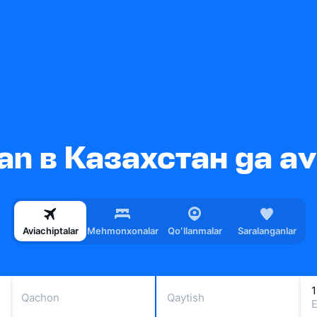
n в Казахстан ga av
Aviachiptalar
Mehmonxonalar
Qoʻllanmalar
Saralanganlar
1
Qachon
Qaytish