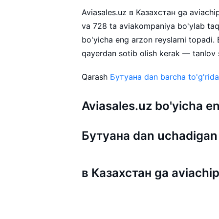
Aviasales.uz в Казахстан ga aviachipt
va 728 ta aviakompaniya bo'ylab taq
bo'yicha eng arzon reyslarni topadi.
qayerdan sotib olish kerak — tanlov s
Qarash
Бутуана dan barcha to'g'ridan
Aviasales.uz bo'yicha
Бутуана dan uchadigan 
в Казахстан ga aviachip