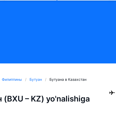
Филиппины
Бутуан
Бутуана в Казахстан
 (BXU – KZ) yo'nalishiga