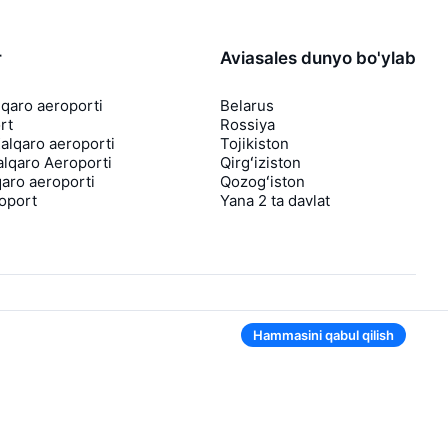
r
Aviasales dunyo bo'ylab
lqaro aeroporti
Belarus
rt
Rossiya
lqaro aeroporti
Tojikiston
lqaro Aeroporti
Qirgʻiziston
aro aeroporti
Qozogʻiston
roport
Yana 2 ta davlat
Hammasini qabul qilish
Ilovada ham qulay
Agar chipta narxi tushsa, sizga darhol
bildirishnoma yuboramiz
Foydali chipta takliflari bilan xabarlar