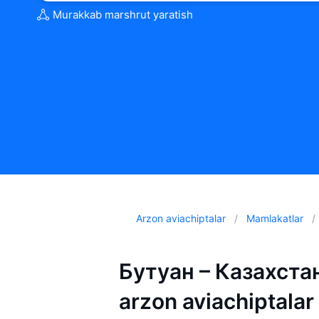
Murakkab marshrut yaratish
Arzon aviachiptalar
Mamlakatlar
Бутуан – Казахстан
arzon aviachiptalar