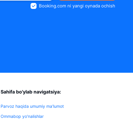
Booking.com ni yangi oynada ochish
Sahifa bo'ylab navigatsiya:
Parvoz haqida umumiy ma'lumot
Ommabop yo'nalishlar