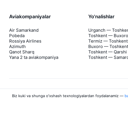
Aviakompaniyalar
Yo'nalishlar
Air Samarkand
Urganch — Toshke
Pobeda
Toshkent — Buxor
Rossiya Airlines
Termiz — Toshkent
Azimuth
Buxoro — Toshken
Qanot Sharq
Toshkent — Qarshi
Yana 2 ta aviakompaniya
Toshkent — Samar
Biz kuki va shunga oʻxshash texnologiyalardan foydalanamiz —
ba
Aviasales haqida
Aviasales
Matbuot markazi
©
2007–2026