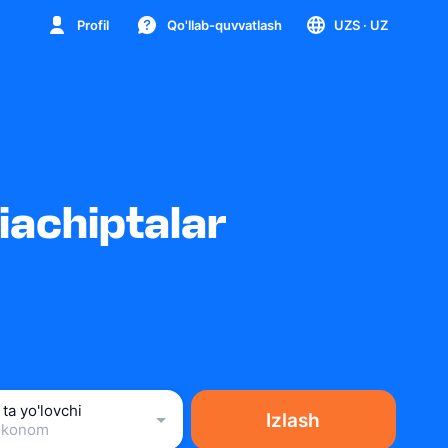
Profil
Qo'llab-quvvatlash
UZS
· UZ
iachiptalar
 ta yo'lovchi
Izlash
Ekonom