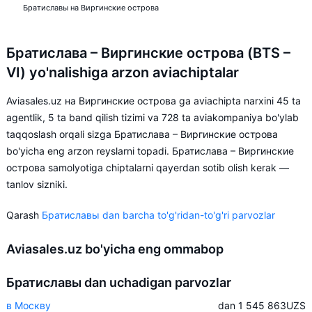
Братиславы на Виргинские острова
Братислава – Виргинские острова (BTS –
VI) yo'nalishiga arzon aviachiptalar
Aviasales.uz на Виргинские острова ga aviachipta narxini 45 ta
agentlik, 5 ta band qilish tizimi va 728 ta aviakompaniya bo'ylab
taqqoslash orqali sizga Братислава – Виргинские острова
bo'yicha eng arzon reyslarni topadi. Братислава – Виргинские
острова samolyotiga chiptalarni qayerdan sotib olish kerak —
tanlov sizniki.
Qarash
Братиславы dan barcha to'g'ridan-to'g'ri parvozlar
Aviasales.uz bo'yicha eng ommabop
Братиславы dan uchadigan parvozlar
в Москву
dan 1 545 863
UZS