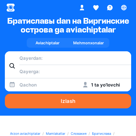
Братиславы dan на Виргинские
острова ga aviachiptalar
Aviachiptalar
Mehmonxonalar
Qachon
1 ta yo'lovchi
Izlash
Arzon aviachiptalar
Mamlakatlar
Словакия
Братислава