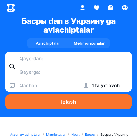
Басры dan в Украину ga
aviachiptalar
Aviachiptalar
Mehmonxonalar
Qachon
1 ta yo'lovchi
Izlash
Arzon aviachiptalar
Mamlakatlar
Ирак
Басра
Басры в Украину