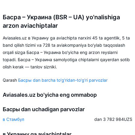
Басра – Украина (BSR – UA) yo'nalishiga
arzon aviachiptalar
Aviasales.uz в Украину ga aviachipta narxini 45 ta agentlik, 5 ta
band qilish tizimi va 728 ta aviakompaniya bo'ylab taqqoslash
orqali sizga Басра – Украина bo'yicha eng arzon reyslarni
topadi. Басра – Украина samolyotiga chiptalarni qayerdan sotib
olish kerak — tanlov sizniki.
Qarash
Басры dan barcha to'g'ridan-to'g'ri parvozlar
Aviasales.uz bo'yicha eng ommabop
Басры dan uchadigan parvozlar
в Стамбул
dan 3 782 984
UZS
в Украину ga aviachiptalar