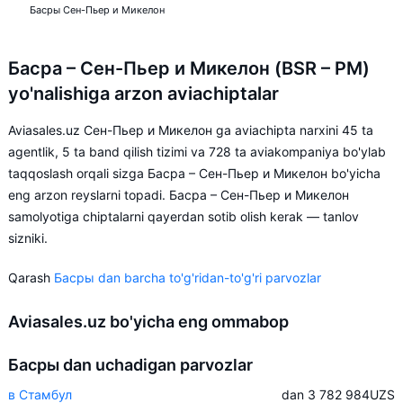
Басры Сен-Пьер и Микелон
Басра – Сен-Пьер и Микелон (BSR – PM)
yo'nalishiga arzon aviachiptalar
Aviasales.uz Сен-Пьер и Микелон ga aviachipta narxini 45 ta
agentlik, 5 ta band qilish tizimi va 728 ta aviakompaniya bo'ylab
taqqoslash orqali sizga Басра – Сен-Пьер и Микелон bo'yicha
eng arzon reyslarni topadi. Басра – Сен-Пьер и Микелон
samolyotiga chiptalarni qayerdan sotib olish kerak — tanlov
sizniki.
Qarash
Басры dan barcha to'g'ridan-to'g'ri parvozlar
Aviasales.uz bo'yicha eng ommabop
Басры dan uchadigan parvozlar
в Стамбул
dan 3 782 984
UZS