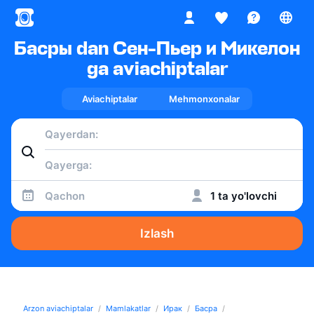
Басры dan Сен-Пьер и Микелон
ga aviachiptalar
Aviachiptalar
Mehmonxonalar
Qachon
1 ta yo'lovchi
Izlash
Arzon aviachiptalar
Mamlakatlar
Ирак
Басра