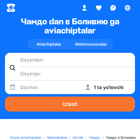
Чамдо dan в Боливию ga
aviachiptalar
Aviachiptalar
Mehmonxonalar
Qachon
1 ta yo'lovchi
Izlash
Arzon aviachiptalar
Mamlakatlar
Китай
Чамдо
Чамдо в Боливию