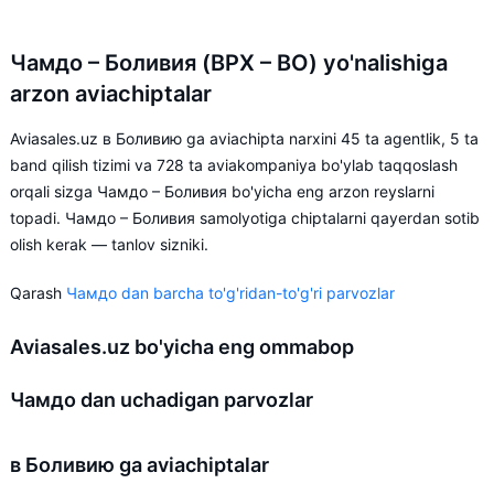
Чамдо – Боливия (BPX – BO) yo'nalishiga
arzon aviachiptalar
Aviasales.uz в Боливию ga aviachipta narxini 45 ta agentlik, 5 ta
band qilish tizimi va 728 ta aviakompaniya bo'ylab taqqoslash
orqali sizga Чамдо – Боливия bo'yicha eng arzon reyslarni
topadi. Чамдо – Боливия samolyotiga chiptalarni qayerdan sotib
olish kerak — tanlov sizniki.
Qarash
Чамдо dan barcha to'g'ridan-to'g'ri parvozlar
Aviasales.uz bo'yicha eng ommabop
Чамдо dan uchadigan parvozlar
в Боливию ga aviachiptalar