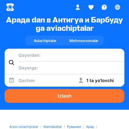
Арада dan в Антигуа и Барбуду
ga aviachiptalar
Aviachiptalar
Mehmonxonalar
Qachon
1 ta yo'lovchi
Izlash
Arzon aviachiptalar
Mamlakatlar
Румыния
Арад