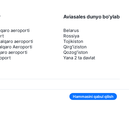
r
Aviasales dunyo bo'ylab
lqaro aeroporti
Belarus
rt
Rossiya
lqaro aeroporti
Tojikiston
lqaro Aeroporti
Qirgʻiziston
aro aeroporti
Qozogʻiston
roport
Yana 2 ta davlat
Hammasini qabul qilish
Ilovada ham qulay
Agar chipta narxi tushsa, sizga darhol
bildirishnoma yuboramiz
Foydali chipta takliflari bilan xabarlar