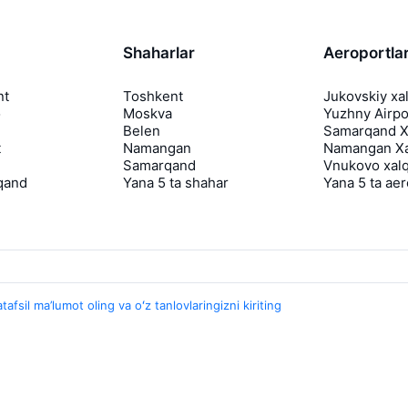
Shaharlar
Aeroportla
nt
Toshkent
Jukovskiy xa
o
Moskva
Yuzhny Airpo
Belen
Samarqand Xa
t
Namangan
Namangan Xa
Samarqand
Vnukovo xalq
qand
Yana 5 ta shahar
Yana 5 ta ae
tafsil ma’lumot oling va oʻz tanlovlaringizni kiriting
Travelpayouts
Hamkorlik dasturi
Media Yo'lovchi
aviasales.uz Sayohat mediasi