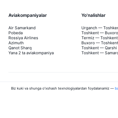
Aviakompaniyalar
Yo'nalishlar
Air Samarkand
Urganch — Toshke
Pobeda
Toshkent — Buxor
Rossiya Airlines
Termiz — Toshkent
Azimuth
Buxoro — Toshken
Qanot Sharq
Toshkent — Qarshi
Yana 2 ta aviakompaniya
Toshkent — Samar
Biz kuki va shunga oʻxshash texnologiyalardan foydalanamiz —
ba
Aviasales haqida
Aviasales
Matbuot markazi
©
2007–2026