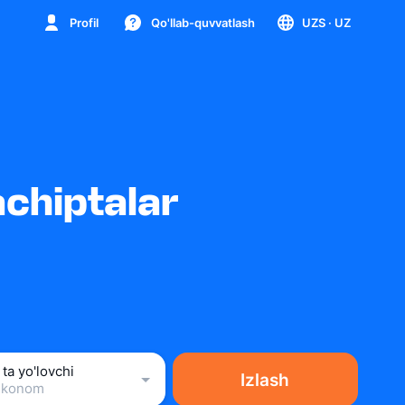
Profil
Qo'llab-quvvatlash
UZS
· UZ
chiptalar
 ta yo'lovchi
Izlash
Ekonom