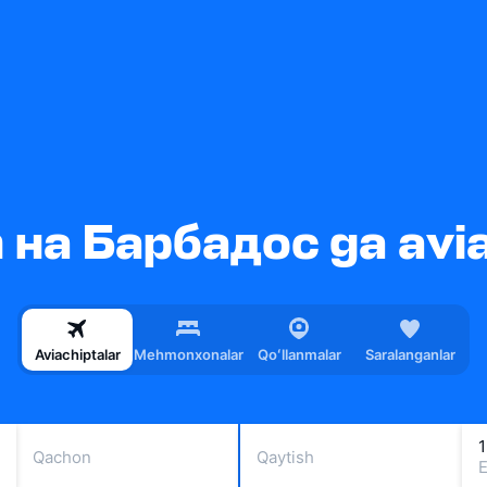
 на Барбадос ga avia
Aviachiptalar
Mehmonxonalar
Qoʻllanmalar
Saralanganlar
1
Qachon
Qaytish