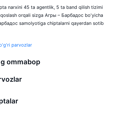
a narxini 45 ta agentlik, 5 ta band qilish tizimi
qqoslash orqali sizga Агры – Барбадос bo'yicha
Барбадос samolyotiga chiptalarni qayerdan sotib
'g'ri parvozlar
 eng ommabop
rvozlar
ptalar