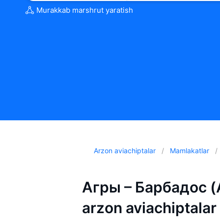
Murakkab marshrut yaratish
Arzon aviachiptalar
Mamlakatlar
Агры – Барбадос (A
arzon aviachiptalar