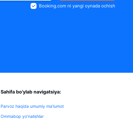
Booking.com ni yangi oynada ochish
Sahifa bo'ylab navigatsiya:
Parvoz haqida umumiy ma'lumot
Ommabop yo'nalishlar