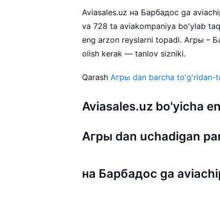
Aviasales.uz на Барбадос ga aviachipt
va 728 ta aviakompaniya bo'ylab ta
eng arzon reyslarni topadi. Агры – 
olish kerak — tanlov sizniki.
Qarash
Агры dan barcha to'g'ridan-to
Aviasales.uz bo'yicha
Агры dan uchadigan pa
на Барбадос ga aviachi