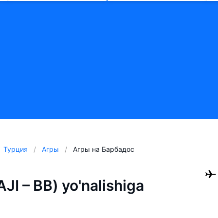
Турция
Агры
Агры на Барбадос
JI – BB) yo'nalishiga