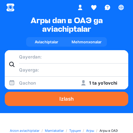
Агры dan в ОАЭ ga
aviachiptalar
Aviachiptalar
Mehmonxonalar
Qachon
1 ta yo'lovchi
Izlash
Arzon aviachiptalar
Mamlakatlar
Турция
Агры
Агры в ОАЭ