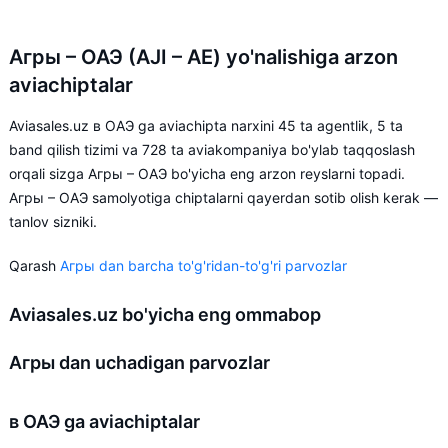
Агры – ОАЭ (AJI – AE) yo'nalishiga arzon
aviachiptalar
Aviasales.uz в ОАЭ ga aviachipta narxini 45 ta agentlik, 5 ta
band qilish tizimi va 728 ta aviakompaniya bo'ylab taqqoslash
orqali sizga Агры – ОАЭ bo'yicha eng arzon reyslarni topadi.
Агры – ОАЭ samolyotiga chiptalarni qayerdan sotib olish kerak —
tanlov sizniki.
Qarash
Агры dan barcha to'g'ridan-to'g'ri parvozlar
Aviasales.uz bo'yicha eng ommabop
Агры dan uchadigan parvozlar
в ОАЭ ga aviachiptalar