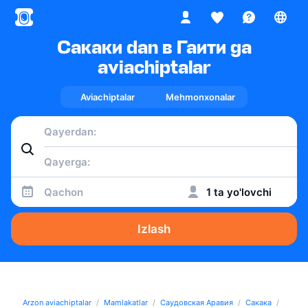
Сакаки dan в Гаити ga
aviachiptalar
Aviachiptalar
Mehmonxonalar
Qachon
1 ta yo'lovchi
Izlash
Arzon aviachiptalar
Mamlakatlar
Саудовская Аравия
Сакака