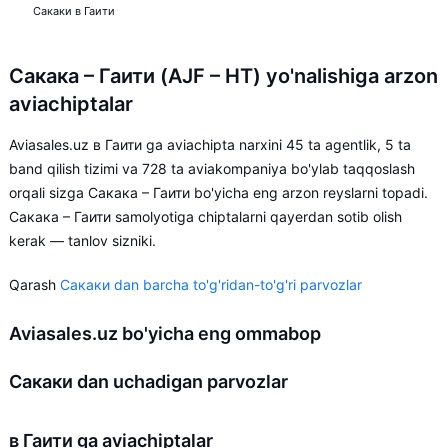
Сакаки в Гаити
Сакака – Гаити (AJF – HT) yo'nalishiga arzon
aviachiptalar
Aviasales.uz в Гаити ga aviachipta narxini 45 ta agentlik, 5 ta
band qilish tizimi va 728 ta aviakompaniya bo'ylab taqqoslash
orqali sizga Сакака – Гаити bo'yicha eng arzon reyslarni topadi.
Сакака – Гаити samolyotiga chiptalarni qayerdan sotib olish
kerak — tanlov sizniki.
Qarash
Сакаки dan barcha to'g'ridan-to'g'ri parvozlar
Aviasales.uz bo'yicha eng ommabop
Сакаки dan uchadigan parvozlar
в Гаити ga aviachiptalar