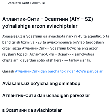
Атлантик-Сити в Эсватини
Атлантик-Сити – Эсватини (AIY – SZ)
yo'nalishiga arzon aviachiptalar
Aviasales.uz в Эсватини ga aviachipta narxini 45 ta agentlik, 5 ta
band qilish tizimi va 728 ta aviakompaniya bo'ylab taqqoslash
orqali sizga Атлантик-Сити – Эсватини bo'yicha eng arzon
reyslarni topadi. Атлантик-Сити – Эсватини samolyotiga
chiptalarni qayerdan sotib olish kerak — tanlov sizniki.
Qarash
Атлантик-Сити dan barcha to'g'ridan-to'g'ri parvozlar
Aviasales.uz bo'yicha eng ommabop
Атлантик-Сити dan uchadigan parvozlar
в Эсватини ga aviachiptalar