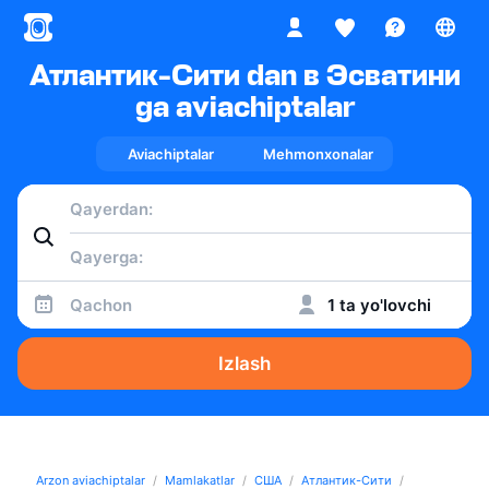
Атлантик-Сити dan в Эсватини
ga aviachiptalar
Aviachiptalar
Mehmonxonalar
Qachon
1 ta yo'lovchi
Izlash
Arzon aviachiptalar
Mamlakatlar
США
Атлантик-Сити