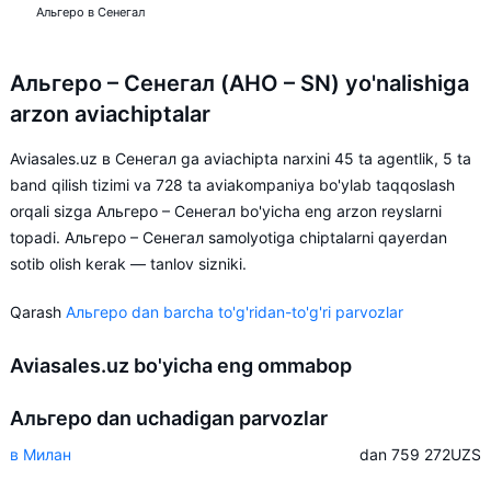
Альгеро в Сенегал
Альгеро – Сенегал (AHO – SN) yo'nalishiga
arzon aviachiptalar
Aviasales.uz в Сенегал ga aviachipta narxini 45 ta agentlik, 5 ta
band qilish tizimi va 728 ta aviakompaniya bo'ylab taqqoslash
orqali sizga Альгеро – Сенегал bo'yicha eng arzon reyslarni
topadi. Альгеро – Сенегал samolyotiga chiptalarni qayerdan
sotib olish kerak — tanlov sizniki.
Qarash
Альгеро dan barcha to'g'ridan-to'g'ri parvozlar
Aviasales.uz bo'yicha eng ommabop
Альгеро dan uchadigan parvozlar
в Милан
dan 759 272
UZS