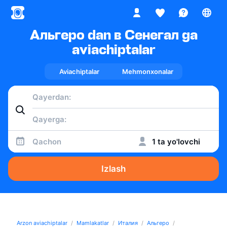
Альгеро dan в Сенегал ga
aviachiptalar
Aviachiptalar
Mehmonxonalar
Qachon
1 ta yo'lovchi
Izlash
Arzon aviachiptalar
Mamlakatlar
Италия
Альгеро