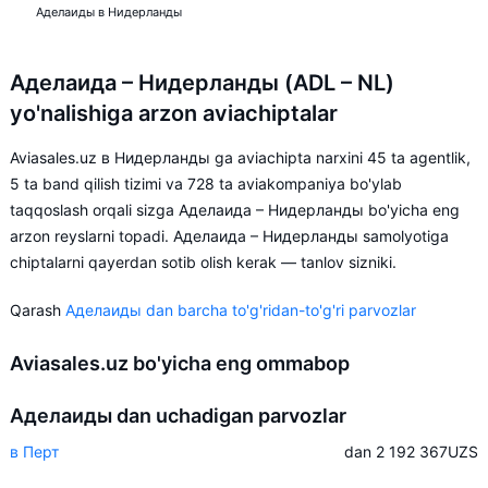
Аделаиды в Нидерланды
Аделаида – Нидерланды (ADL – NL)
yo'nalishiga arzon aviachiptalar
Aviasales.uz в Нидерланды ga aviachipta narxini 45 ta agentlik,
5 ta band qilish tizimi va 728 ta aviakompaniya bo'ylab
taqqoslash orqali sizga Аделаида – Нидерланды bo'yicha eng
arzon reyslarni topadi. Аделаида – Нидерланды samolyotiga
chiptalarni qayerdan sotib olish kerak — tanlov sizniki.
Qarash
Аделаиды dan barcha to'g'ridan-to'g'ri parvozlar
Aviasales.uz bo'yicha eng ommabop
Аделаиды dan uchadigan parvozlar
в Перт
dan 2 192 367
UZS