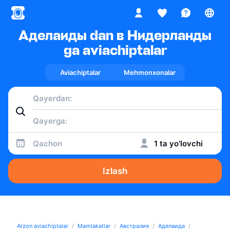
Аделаиды dan в Нидерланды
ga aviachiptalar
Aviachiptalar
Mehmonxonalar
Qachon
1 ta yo'lovchi
Izlash
Arzon aviachiptalar
Mamlakatlar
Австралия
Аделаида