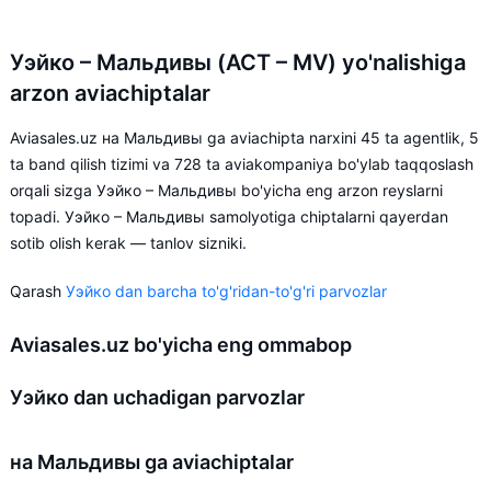
Уэйко – Мальдивы (ACT – MV) yo'nalishiga
arzon aviachiptalar
Aviasales.uz на Мальдивы ga aviachipta narxini 45 ta agentlik, 5
ta band qilish tizimi va 728 ta aviakompaniya bo'ylab taqqoslash
orqali sizga Уэйко – Мальдивы bo'yicha eng arzon reyslarni
topadi. Уэйко – Мальдивы samolyotiga chiptalarni qayerdan
sotib olish kerak — tanlov sizniki.
Qarash
Уэйко dan barcha to'g'ridan-to'g'ri parvozlar
Aviasales.uz bo'yicha eng ommabop
Уэйко dan uchadigan parvozlar
на Мальдивы ga aviachiptalar