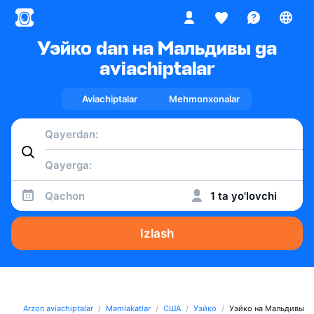
Уэйко dan на Мальдивы ga
aviachiptalar
Aviachiptalar
Mehmonxonalar
Qachon
1 ta yo'lovchi
Izlash
Arzon aviachiptalar
Mamlakatlar
США
Уэйко
Уэйко на Мальдивы