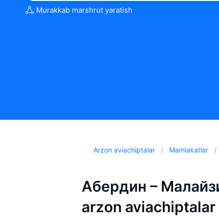
Murakkab marshrut yaratish
Arzon aviachiptalar
Mamlakatlar
Абердин – Малайзия
arzon aviachiptalar