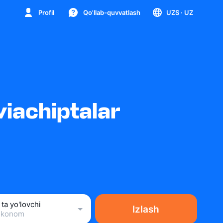
Profil
Qo'llab-quvvatlash
UZS
· UZ
iachiptalar
 ta yo'lovchi
Izlash
Ekonom