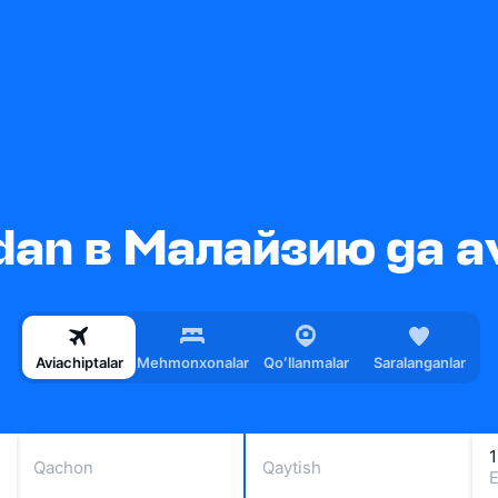
an в Малайзию ga av
Aviachiptalar
Mehmonxonalar
Qoʻllanmalar
Saralanganlar
1
Qachon
Qaytish