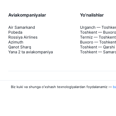
Aviakompaniyalar
Yo'nalishlar
Air Samarkand
Urganch — Toshke
Pobeda
Toshkent — Buxor
Rossiya Airlines
Termiz — Toshkent
Azimuth
Buxoro — Toshken
Qanot Sharq
Toshkent — Qarshi
Yana 2 ta aviakompaniya
Toshkent — Samar
Biz kuki va shunga oʻxshash texnologiyalardan foydalanamiz —
ba
Aviasales haqida
Aviasales
Matbuot markazi
©
2007–2026