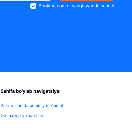
Booking.com ni yangi oynada ochish
Sahifa bo'ylab navigatsiya:
Parvoz haqida umumiy ma'lumot
Ommabop yo'nalishlar