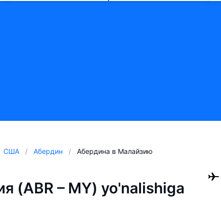
США
Абердин
Абердина в Малайзию
 (ABR – MY) yo'nalishiga