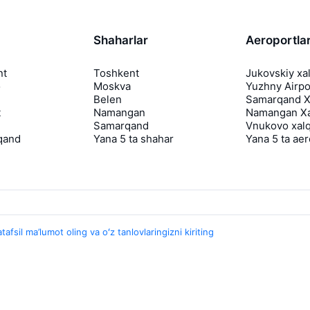
Shaharlar
Aeroportla
nt
Toshkent
Jukovskiy xa
o
Moskva
Yuzhny Airpo
Belen
Samarqand Xa
t
Namangan
Namangan Xa
Samarqand
Vnukovo xalq
qand
Yana 5 ta shahar
Yana 5 ta ae
tafsil ma’lumot oling va oʻz tanlovlaringizni kiriting
Travelpayouts
Hamkorlik dasturi
Media Yo'lovchi
aviasales.uz Sayohat mediasi