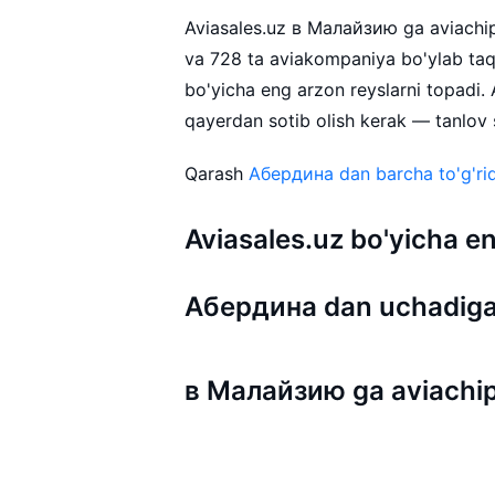
Aviasales.uz в Малайзию ga aviachipta
va 728 ta aviakompaniya bo'ylab ta
bo'yicha eng arzon reyslarni topadi
qayerdan sotib olish kerak — tanlov s
Qarash
Абердина dan barcha to'g'rid
Aviasales.uz bo'yicha
Абердина dan uchadiga
в Малайзию ga aviachip