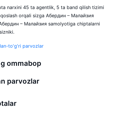
 narxini 45 ta agentlik, 5 ta band qilish tizimi
qqoslash orqali sizga Абердин – Малайзия
. Абердин – Малайзия samolyotiga chiptalarni
izniki.
an-to'g'ri parvozlar
 eng ommabop
n parvozlar
talar