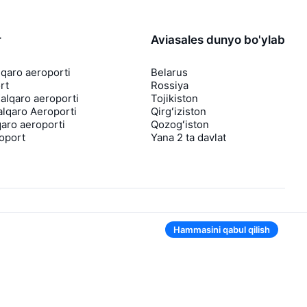
r
Aviasales dunyo bo'ylab
lqaro aeroporti
Belarus
rt
Rossiya
lqaro aeroporti
Tojikiston
lqaro Aeroporti
Qirgʻiziston
aro aeroporti
Qozogʻiston
roport
Yana 2 ta davlat
Hammasini qabul qilish
Ilovada ham qulay
Agar chipta narxi tushsa, sizga darhol
bildirishnoma yuboramiz
Foydali chipta takliflari bilan xabarlar