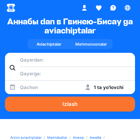
Аннабы dan в Гвинею-Бисау ga
aviachiptalar
Aviachiptalar
Mehmonxonalar
Qachon
1 ta yo'lovchi
Izlash
Arzon aviachiptalar
Mamlakatlar
Алжир
Аннаба