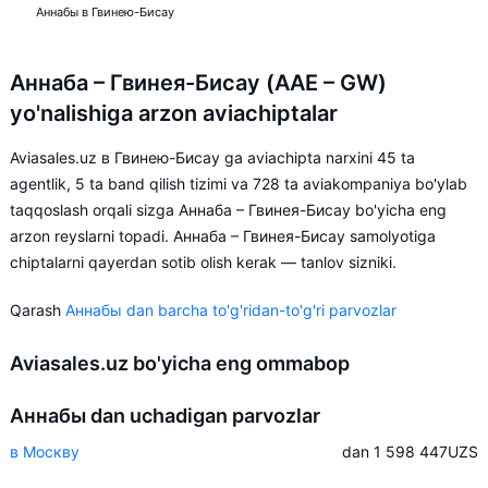
Аннабы в Гвинею-Бисау
Аннаба – Гвинея-Бисау (AAE – GW)
yo'nalishiga arzon aviachiptalar
Aviasales.uz в Гвинею-Бисау ga aviachipta narxini 45 ta
agentlik, 5 ta band qilish tizimi va 728 ta aviakompaniya bo'ylab
taqqoslash orqali sizga Аннаба – Гвинея-Бисау bo'yicha eng
arzon reyslarni topadi. Аннаба – Гвинея-Бисау samolyotiga
chiptalarni qayerdan sotib olish kerak — tanlov sizniki.
Qarash
Аннабы dan barcha to'g'ridan-to'g'ri parvozlar
Aviasales.uz bo'yicha eng ommabop
Аннабы dan uchadigan parvozlar
в Москву
dan 1 598 447
UZS