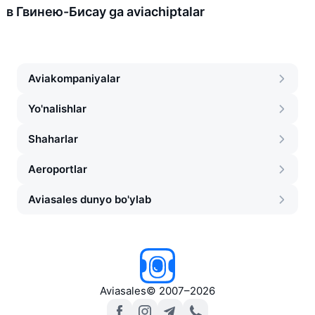
в Гвинею-Бисау ga aviachiptalar
Aviakompaniyalar
Yo'nalishlar
Shaharlar
Aeroportlar
Aviasales dunyo bo'ylab
Aviasales
©
2007–2026