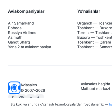
Aviakompaniyalar
Yo'nalishlar
Air Samarkand
Urganch — Toshke
Pobeda
Toshkent — Buxor
Rossiya Airlines
Termiz — Toshkent
Azimuth
Buxoro — Toshken
Qanot Sharq
Toshkent — Qarshi
Yana 2 ta aviakompaniya
Toshkent — Samar
Aviasales haqida
Aviasales
Matbuot markazi
©
2007–2026
Biz kuki va shunga oʻxshash texnologiyalardan foydalanamiz —
ba