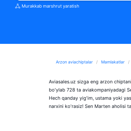
Murakkab marshrut yaratish
Arzon aviachiptalar
Mamlakatlar
Aviasales.uz sizga eng arzon chipta
bo'ylab 728 ta aviakompaniyadagi Se
Hech qanday yig'im, ustama yoki yash
narxini ko'rasiz! Sen Marten aholisi 