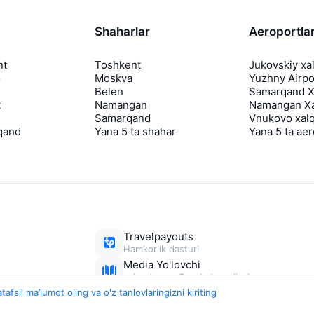
Shaharlar
Aeroportla
nt
Toshkent
Jukovskiy xa
o
Moskva
Yuzhny Airpo
Belen
Samarqand Xa
t
Namangan
Namangan Xa
Samarqand
Vnukovo xalq
qand
Yana 5 ta shahar
Yana 5 ta ae
Travelpayouts
Hamkorlik dasturi
Media Yo'lovchi
aviasales.uz Sayohat mediasi
tafsil ma’lumot oling va oʻz tanlovlaringizni kiriting