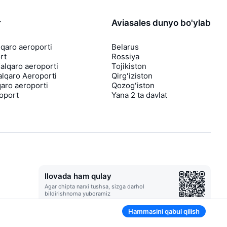
r
Aviasales dunyo bo'ylab
lqaro aeroporti
Belarus
rt
Rossiya
lqaro aeroporti
Tojikiston
lqaro Aeroporti
Qirgʻiziston
aro aeroporti
Qozogʻiston
roport
Yana 2 ta davlat
Ilovada ham qulay
Agar chipta narxi tushsa, sizga darhol
bildirishnoma yuboramiz
Hammasini qabul qilish
Foydali chipta takliflari bilan xabarlar