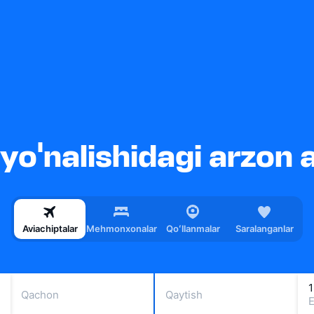
o'nalishidagi arzon 
Aviachiptalar
Mehmonxonalar
Qoʻllanmalar
Saralanganlar
1
Qachon
Qaytish