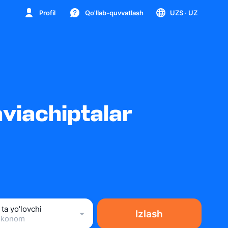
Profil
Qo'llab-quvvatlash
UZS
· UZ
aviachiptalar
 ta yo'lovchi
Izlash
Ekonom