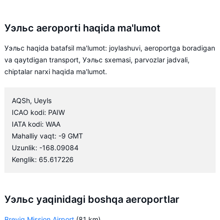
Уэльс aeroporti haqida ma'lumot
Уэльс haqida batafsil ma'lumot: joylashuvi, aeroportga boradigan
va qaytdigan transport, Уэльс sxemasi, parvozlar jadvali,
chiptalar narxi haqida ma'lumot.
AQSh, Ueyls
ICAO kodi: PAIW
IATA kodi: WAA
Mahalliy vaqt: -9 GMT
Uzunlik: -168.09084
Kenglik: 65.617226
Уэльс yaqinidagi boshqa aeroportlar
Brevig Mission Airport
(81 km)