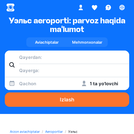
Уэльс aeroporti: parvoz haqida
ma'lumot
Aviachiptalar
Mehmonxonalar
Qachon
1 ta yo'lovchi
Izlash
Arzon aviachiptalar
Aeroportlar
Уэльс