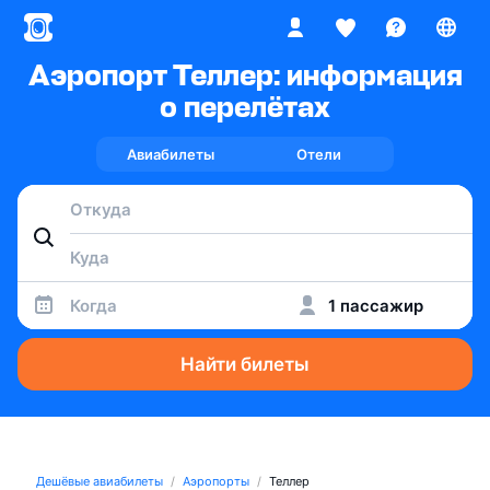
Аэропорт Теллер: информация
о перелётах
Авиабилеты
Отели
Когда
1 пассажир
Найти билеты
Дешёвые авиабилеты
Аэропорты
Теллер