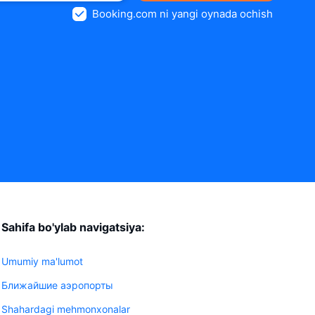
Booking.com ni yangi oynada ochish
Sahifa bo'ylab navigatsiya:
Umumiy ma'lumot
Ближайшие аэропорты
Shahardagi mehmonxonalar