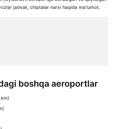
zlar jadvali, chiptalar narxi haqida ma'lumot.
agi boshqa aeroportlar
 km)
m)