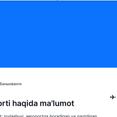
Баньюванги
rti haqida ma'lumot
: joylashuvi, aeroportga boradigan va qaytdigan