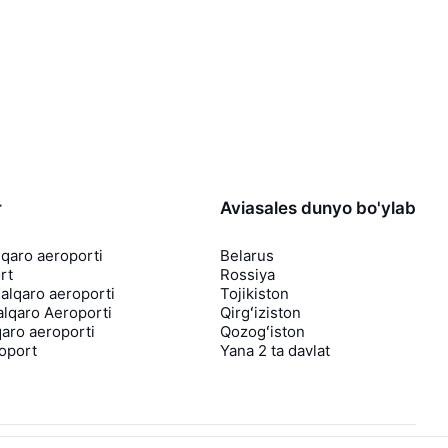
r
Aviasales dunyo bo'ylab
lqaro aeroporti
Belarus
rt
Rossiya
lqaro aeroporti
Tojikiston
lqaro Aeroporti
Qirgʻiziston
aro aeroporti
Qozogʻiston
roport
Yana 2 ta davlat