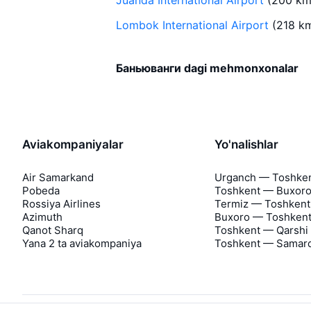
Juanda International Airport
(200 km
Lombok International Airport
(218 k
Баньюванги dagi mehmonxonalar
Aviakompaniyalar
Yo'nalishlar
Air Samarkand
Urganch — Toshke
Pobeda
Toshkent — Buxor
Rossiya Airlines
Termiz — Toshkent
Azimuth
Buxoro — Toshken
Qanot Sharq
Toshkent — Qarshi
Yana 2 ta aviakompaniya
Toshkent — Samar