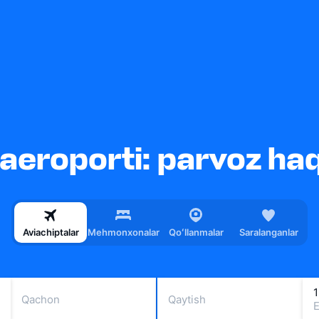
eroporti: parvoz ha
Aviachiptalar
Mehmonxonalar
Qoʻllanmalar
Saralanganlar
1
Qachon
Qaytish