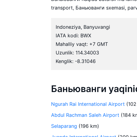
transport, Баньюванги sxemasi, parvo
Indoneziya, Banyuvangi
IATA kodi: BWX
Mahalliy vaqt: +7 GMT
Uzunlik: 114.34003
Kenglik: -8.31046
Баньюванги yaqinid
Ngurah Rai International Airport
(102
Abdul Rachman Saleh Airport
(184 k
Selaparang
(196 km)