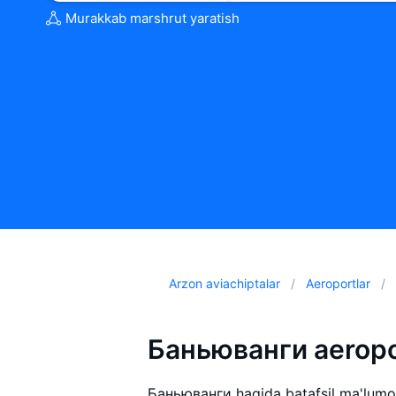
Murakkab marshrut yaratish
Arzon aviachiptalar
Aeroportlar
Баньюванги aeropo
Баньюванги haqida batafsil ma'lumot