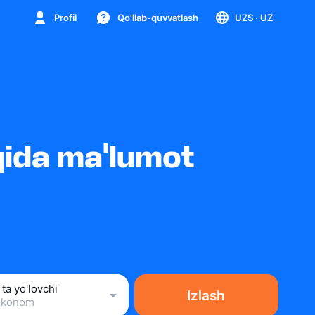
Profil
Qo'llab-quvvatlash
UZS
· UZ
qida ma'lumot
 ta yo'lovchi
Izlash
Ekonom