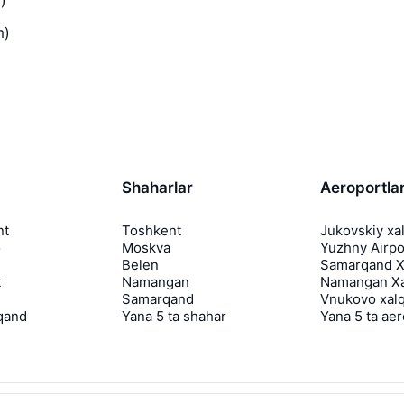
)
m)
Shaharlar
Aeroportla
nt
Toshkent
Jukovskiy xa
o
Moskva
Yuzhny Airpo
Belen
Samarqand Xa
t
Namangan
Namangan Xa
Samarqand
Vnukovo xalq
qand
Yana 5 ta shahar
Yana 5 ta ae