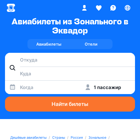
Авиабилеты из Зонального в
Эквадор
Авиабилеты
Отели
Когда
1 пассажир
Найти билеты
Дешёвые авиабилеты
Страны
Россия
Зональное