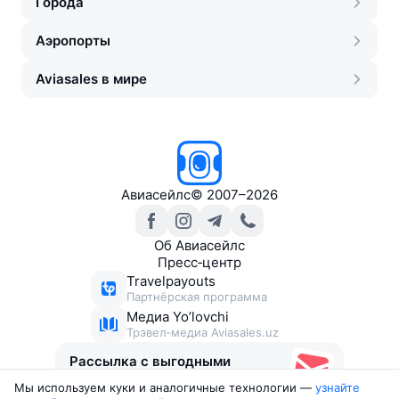
Города
Аэропорты
Aviasales в мире
Авиасейлс
©
2007–2026
Об Авиасейлс
Пресс‑центр
Travelpayouts
Партнёрская программа
Медиа Yo’lovchi
Трэвел‑медиа Aviasales.uz
Рассылка с выгодными
билетами
Мы используем куки и аналогичные технологии —
узнайте 