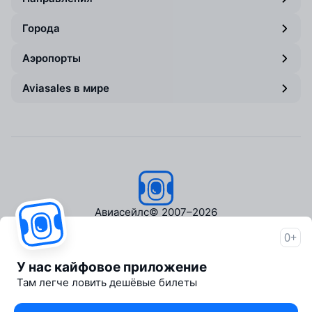
Города
Аэропорты
Aviasales в мире
Авиасейлс
© 2007–2026
0+
Об Авиасейлс
Пресс‑центр
У нас кайфовое приложение
Travelpayouts
Там легче ловить дешёвые билеты
Партнёрская программа
Медиа Yo'lovchi