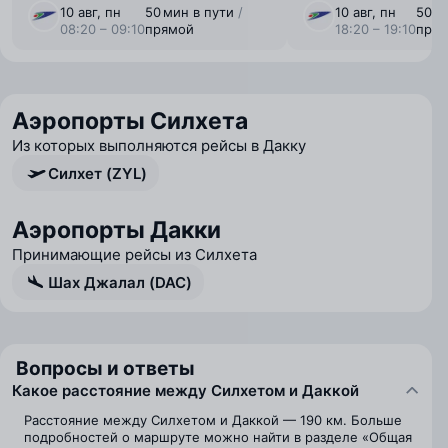
10 авг, пн
50 мин в пути
/
10 авг, пн
50 м
08:20 – 09:10
прямой
18:20 – 19:10
пря
Аэропорты Силхета
Из которых выполняются рейсы в Дакку
Силхет (ZYL)
Аэропорты Дакки
Принимающие рейсы из Силхета
Шах Джалал (DAC)
Вопросы и ответы
Какое расстояние между Силхетом и Даккой
Расстояние между Силхетом и Даккой — 190 км. Больше
подробностей о маршруте можно найти в разделе «Общая