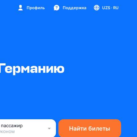
Профиль
Поддержка
UZS
· RU
 Германию
1 пассажир
Найти билеты
Эконом