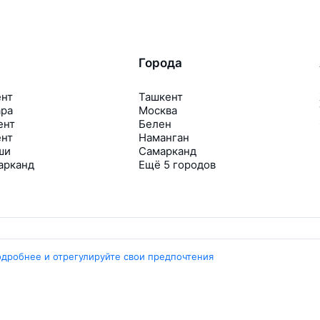
Города
ент
Ташкент
ара
Москва
ент
Белен
ент
Наманган
ши
Самарканд
арканд
Ещё 5 городов
одробнее и отрегулируйте свои предпочтения
Travelpayouts
Партнёрская программа
Медиа Yo’lovchi
Трэвел‑медиа Aviasales.uz