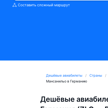
Составить сложный маршрут
Дешёвые авиабилеты
Страны
Мансанильо в Германию
Дешёвые авиабил