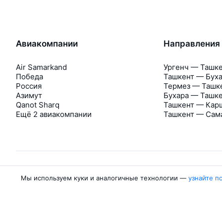
Авиакомпании
Направления
Air Samarkand
Ургенч — Ташк
Победа
Ташкент — Бух
Россия
Термез — Ташк
Азимут
Бухара — Ташк
Qanot Sharq
Ташкент — Кар
Ещё 2 авиакомпании
Ташкент — Сам
Мы используем куки и аналогичные технологии —
узнайте п
Об Авиасейлс
Авиасейлс
Пресс‑центр
©
2007–2026