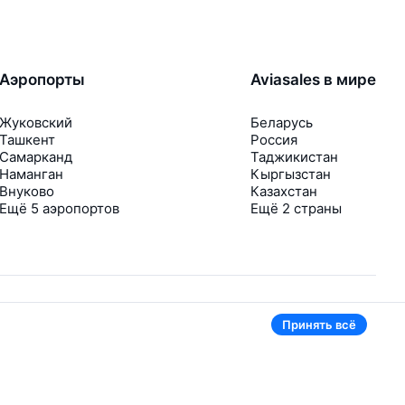
Аэропорты
Aviasales в мире
Жуковский
Беларусь
Ташкент
Россия
Самарканд
Таджикистан
Наманган
Кыргызстан
Внуково
Казахстан
Ещё 5 аэропортов
Ещё 2 страны
Принять всё
В приложении тоже удобно
Если цена на билет упадёт, сразу пришлём
уведомление