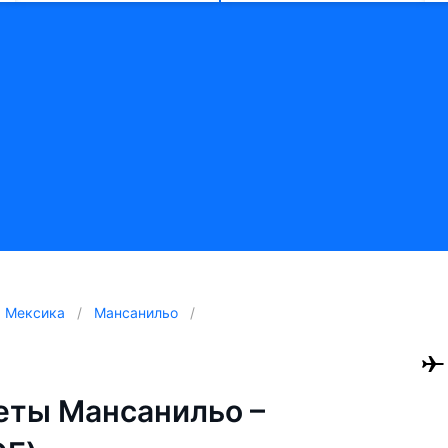
Мексика
Мансанильо
еты Мансанильо –