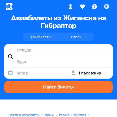
Авиабилеты из Жиганска на
Гибралтар
Авиабилеты
Отели
Когда
1 пассажир
Найти билеты
Дешёвые авиабилеты
Страны
Россия
Жиганск