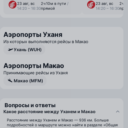
23 авг, вс
2 ⁠ч 10 ⁠м в пути
/
23 авг, вс
2 ⁠ч 
14:20 – 16:30
прямой
14:20 – 16:30
пря
Аэропорты Уханя
Из которых выполняются рейсы в Макао
Ухань (WUH)
Аэропорты Макао
Принимающие рейсы из Уханя
Макао (MFM)
Вопросы и ответы
Какое расстояние между Уханем и Макао
Расстояние между Уханем и Макао — 936 км. Больше
подробностей о маршруте можно найти в разделе «Общая