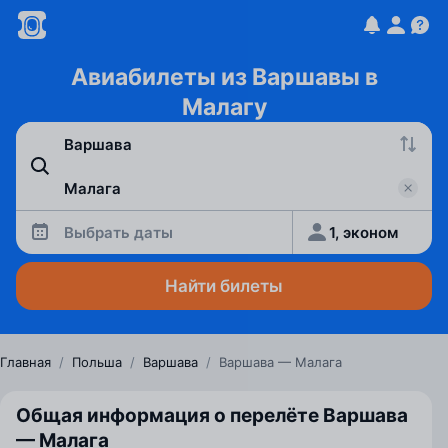
Авиабилеты из Варшавы в
Малагу
Выбрать даты
1, эконом
Найти билеты
Главная
/
Польша
/
Варшава
/
Варшава — Малага
Общая информация о перелёте Варшава
— Малага