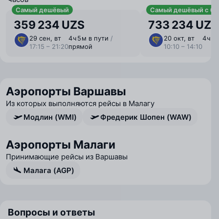
Самый дешёвый
Самый дешёвый с ба
359 234 UZS
733 234 UZS
29 сен, вт
4 ⁠ч 5 ⁠м в пути
/
20 окт, вт
4 ⁠ч 
17:15 – 21:20
прямой
10:10 – 14:10
Аэропорты Варшавы
Из которых выполняются рейсы в Малагу
Модлин (WMI)
Фредерик Шопен (WAW)
Аэропорты Малаги
Принимающие рейсы из Варшавы
Малага (AGP)
Вопросы и ответы