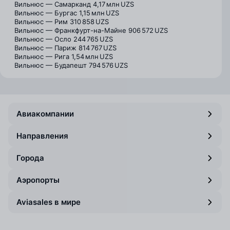
Вильнюс — Самарканд
4,17 млн UZS
Вильнюс — Бургас
1,15 млн UZS
Вильнюс — Рим
310 858 UZS
Вильнюс — Франкфурт-на-Майне
906 572 UZS
Вильнюс — Осло
244 765 UZS
Вильнюс — Париж
814 767 UZS
Вильнюс — Рига
1,54 млн UZS
Вильнюс — Будапешт
794 576 UZS
Авиакомпании
Направления
Города
Аэропорты
Aviasales в мире