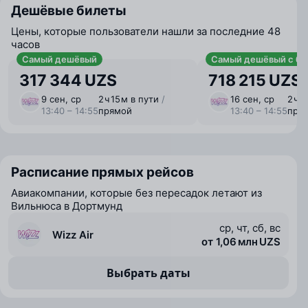
Дешёвые билеты
Цены, которые пользователи нашли за последние 48
часов
Самый дешёвый
Самый дешёвый с ба
317 344 UZS
718 215 UZS
9 сен, ср
2 ⁠ч 15 ⁠м в пути
/
16 сен, ср
2 ⁠ч 
13:40 – 14:55
прямой
13:40 – 14:55
пря
Расписание прямых рейсов
Авиакомпании, которые без пересадок летают из
Вильнюса в Дортмунд
ср, чт, сб, вс
Wizz Air
от 1,06 млн UZS
Выбрать даты