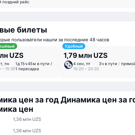
й поздний рейс
вые билеты
орые пользователи нашли за последние 48 часов
ешёвый
Удобный
млн UZS
1,79 млн UZS
т, пн
1 ⁠д 15 ⁠ч 45 ⁠м в пути /
4 сен, пт
3 ⁠ч в пути
/
прямо
 – 15:35
1 пересадка
15:20 – 20:20
ика цен за год
Динамика цен за г
мика цен
1,36 млн UZS
1,36 млн UZS