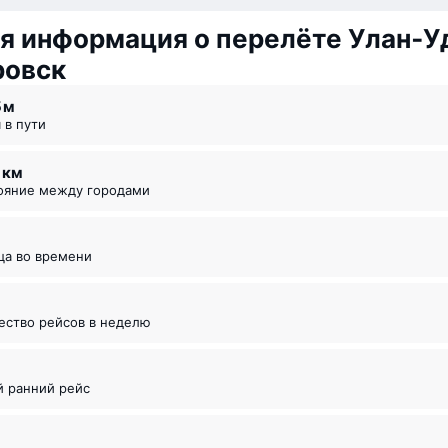
я информация о перелёте Улан‑У
ровск
5 ⁠м
я в пути
0 км
тояние между городами
ица во времени
чество рейсов в неделю
й ранний рейс