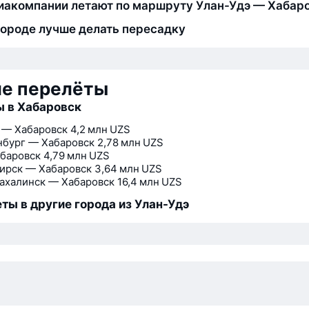
иакомпании летают по маршруту Улан-Удэ — Хабар
городе лучше делать пересадку
ие перелёты
 в Хабаровск
 — Хабаровск
4,2 млн UZS
нбург — Хабаровск
2,78 млн UZS
баровск
4,79 млн UZS
ирск — Хабаровск
3,64 млн UZS
халинск — Хабаровск
16,4 млн UZS
ты в другие города из Улан-Удэ