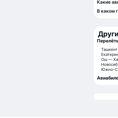
Какие ав
В каком 
Друг
Перелёты
Ташкент
Екатери
Ош — Ха
Новосиб
Южно-Са
Авиабиле