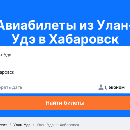
Авиабилеты из Улан
Удэ в Хабаровск
рать даты
1, эконом
Найти билеты
ссия
/
Улан-Удэ
/
Улан-Удэ — Хабаровск