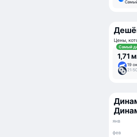
Самы
Дешё
Цены, кот
Самый д
1,71 
19 ок
21:50
Динам
Дина
янв
фев