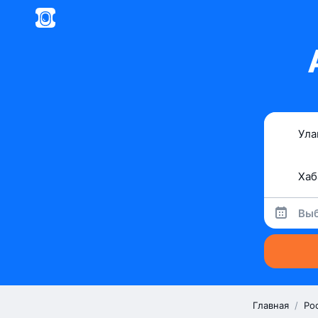
Выб
Главная
/
Ро