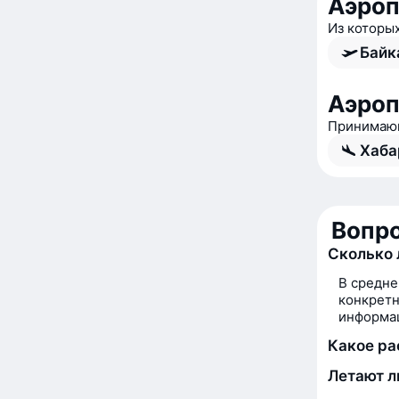
Аэроп
Из которы
Байк
Аэроп
Принимающ
Хаба
Вопро
Сколько 
В средне
конкретн
информац
Какое ра
Летают л