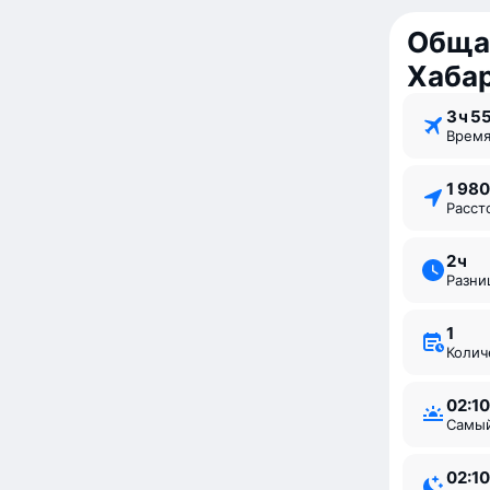
Обща
Хаба
3 ⁠ч 5
Врем
1 98
Расс
2 ⁠ч
Разн
1
Коли
02:10
Самы
02:10