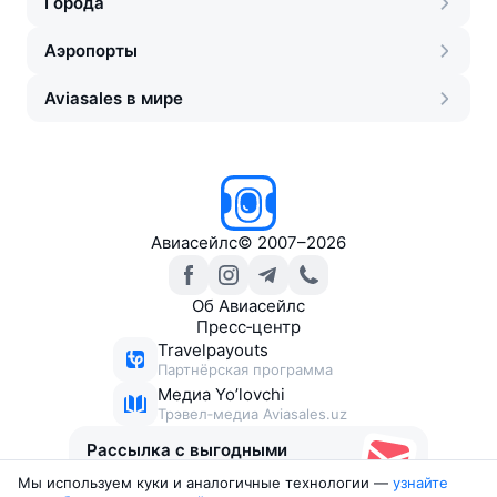
Города
Аэропорты
Aviasales в мире
Авиасейлс
©
2007–2026
Об Авиасейлс
Пресс‑центр
Travelpayouts
Партнёрская программа
Медиа Yo’lovchi
Трэвел‑медиа Aviasales.uz
Рассылка с выгодными
билетами
Мы используем куки и аналогичные технологии —
узнайте 