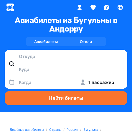
Авиабилеты из Бугульмы в
Андорру
Авиабилеты
Отели
Когда
1 пассажир
Найти билеты
Дешёвые авиабилеты
Страны
Россия
Бугульма