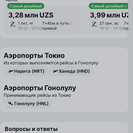
Самый дешёвый
Самый дешёвый с ба
3,28 млн UZS
3,99 млн UZ
1 окт, чт
7 ⁠ч 40 ⁠м в пути
/
27 сен, вс
7 ⁠ч 
19:10 – 07:50
прямой
19:10 – 07:50
пря
Аэропорты Токио
Из которых выполняются рейсы в Гонолулу
Нарита (NRT)
Ханеда (HND)
Аэропорты Гонолулу
Принимающие рейсы из Токио
Гонолулу (HNL)
Вопросы и ответы