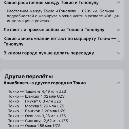
Какое расстояние между Токио и Гонолулу
Расстояние между Токио и Гонолулу — 6209 км. Больше
подробностей о маршруте можно найти в разделе «Общая
информация о рейсах».
Летают ли прямые рейсы из Токио в Гонолулу
Какие авиакомпании летают по маршруту Токио —
Гонолулу
В каком городе лучше делать пересадку
Другие перелёты
Авиабилеты в другие города из Токио
Токио — Ташкент
4,49 млн UZS
Токио — Шанхай
4,02 млн UZS
Токио — Пхукет
6,3 млн UZS
Токио — Москва
5,26 млн UZS
Токио — Бангкок
2,26 млн UZS
Токио — Окинава
3,28 млн UZS
Токио — Сингапур
2,62 млн UZS
Токио — Осака
1,85 млн UZS