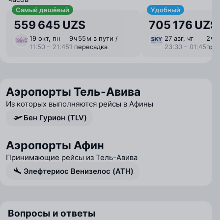
Самый дешёвый
Удобный
559 645 UZS
705 176 UZS
19 окт, пн
9 ⁠ч 55 ⁠м в пути /
27 авг, чт
2 ⁠ч 
11:50 – 21:45
1 пересадка
23:30 – 01:45
пря
Аэропорты Тель-Авива
Из которых выполняются рейсы в Афины
Бен Гурион (TLV)
Аэропорты Афин
Принимающие рейсы из Тель-Авива
Элефтериос Венизелос (ATH)
Вопросы и ответы