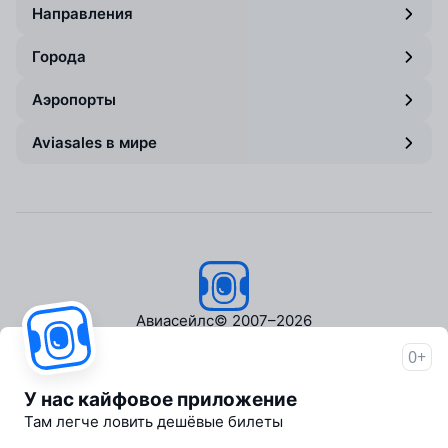
Направления
Города
Аэропорты
Aviasales в мире
Авиасейлс
© 2007–2026
0+
Об Авиасейлс
Пресс‑центр
У нас кайфовое приложение
Travelpayouts
Там легче ловить дешёвые билеты
Партнёрская программа