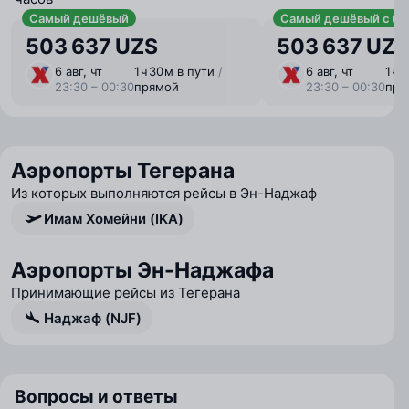
Самый дешёвый
Самый дешёвый с ба
503 637 UZS
503 637 UZS
6 авг, чт
1 ⁠ч 30 ⁠м в пути
/
6 авг, чт
1 ⁠ч
23:30 – 00:30
прямой
23:30 – 00:30
пря
Аэропорты Тегерана
Из которых выполняются рейсы в Эн-Наджаф
Имам Хомейни (IKA)
Аэропорты Эн-Наджафа
Принимающие рейсы из Тегерана
Наджаф (NJF)
Вопросы и ответы