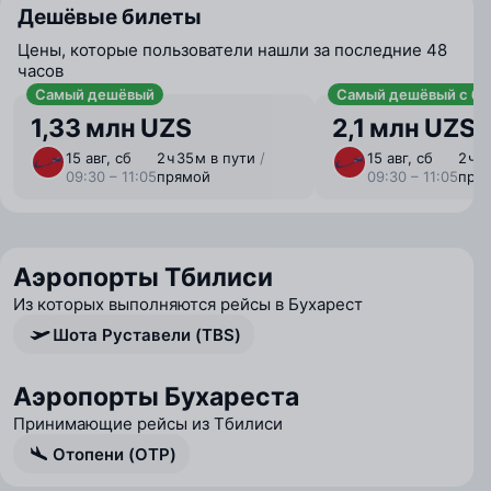
Дешёвые билеты
Цены, которые пользователи нашли за последние 48
часов
Самый дешёвый
Самый дешёвый с ба
1,33 млн UZS
2,1 млн UZS
15 авг, сб
2 ⁠ч 35 ⁠м в пути
/
15 авг, сб
2 ⁠ч 
09:30 – 11:05
прямой
09:30 – 11:05
пря
Аэропорты Тбилиси
Из которых выполняются рейсы в Бухарест
Шота Руставели (TBS)
Аэропорты Бухареста
Принимающие рейсы из Тбилиси
Отопени (OTP)