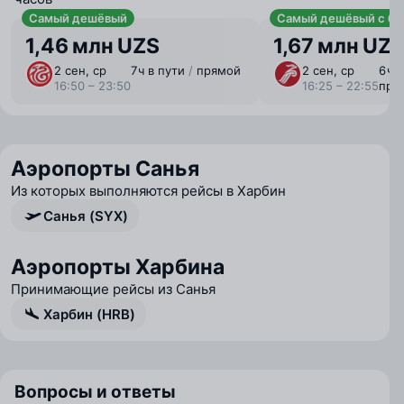
Самый дешёвый
Самый дешёвый с ба
1,46 млн UZS
1,67 млн UZ
2 сен, ср
7 ⁠ч в пути
/
прямой
2 сен, ср
6 ⁠ч 
16:50 – 23:50
16:25 – 22:55
пря
Аэропорты Санья
Из которых выполняются рейсы в Харбин
Санья (SYX)
Аэропорты Харбина
Принимающие рейсы из Санья
Харбин (HRB)
Вопросы и ответы