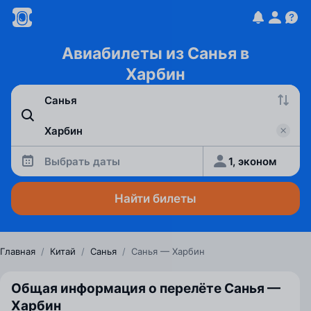
Авиабилеты из Санья в
Харбин
Выбрать даты
1, эконом
Найти билеты
Главная
/
Китай
/
Санья
/
Санья — Харбин
Общая информация о перелёте Санья —
Харбин