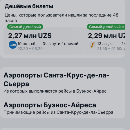
Дешёвые билеты
Цены, которые пользователи нашли за последние 48
часов
Самый дешёвый
Самый дешёвый с ба
2,27 млн UZS
2,29 млн UZ
10 окт, сб
3 ⁠ч в пути
/
прямой
13 авг, чт
2 ⁠ч 
02:20 – 06:20
21:55 – 01:50
пря
Аэропорты Санта-Крус-де-ла-
Сьерра
Из которых выполняются рейсы в Буэнос-Айрес
Аэропорты Буэнос-Айреса
Принимающие рейсы из Санта-Крус-де-ла-Сьерра