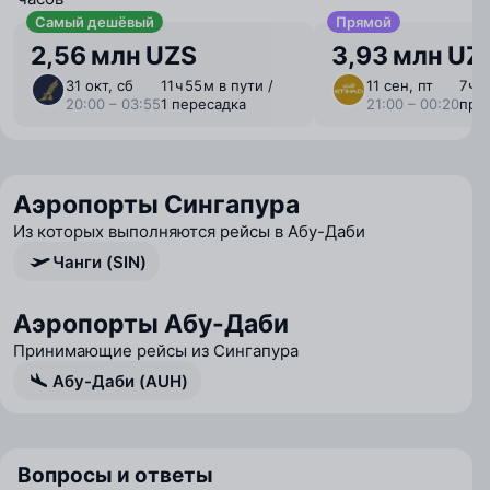
Самый дешёвый
Прямой
2,56 млн UZS
3,93 млн UZ
31 окт, сб
11 ⁠ч 55 ⁠м в пути /
11 сен, пт
7 ⁠ч 
20:00 – 03:55
1 пересадка
21:00 – 00:20
пря
Аэропорты Сингапура
Из которых выполняются рейсы в Абу-Даби
Чанги (SIN)
Аэропорты Абу-Даби
Принимающие рейсы из Сингапура
Абу-Даби (AUH)
Вопросы и ответы