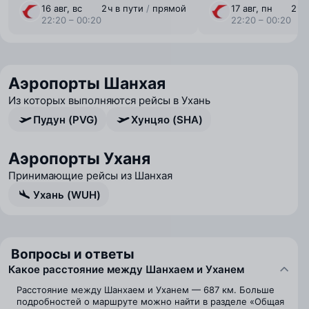
16 авг, вс
2 ⁠ч в пути
/
прямой
17 авг, пн
2 ⁠ч
22:20 – 00:20
22:20 – 00:20
Аэропорты Шанхая
Из которых выполняются рейсы в Ухань
Пудун (PVG)
Хунцяо (SHA)
Аэропорты Уханя
Принимающие рейсы из Шанхая
Ухань (WUH)
Вопросы и ответы
Какое расстояние между Шанхаем и Уханем
Расстояние между Шанхаем и Уханем — 687 км. Больше
подробностей о маршруте можно найти в разделе «Общая