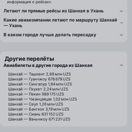
информация о рейсах».
Летают ли прямые рейсы из Шанхая в Ухань
Какие авиакомпании летают по маршруту Шанхай
— Ухань
В каком городе лучше делать пересадку
Другие перелёты
Авиабилеты в другие города из Шанхая
Шанхай — Ташкент
2,69 млн UZS
Шанхай — Гуанчжоу
678 679 UZS
Шанхай — Сингапур
1,84 млн UZS
Шанхай — Пхукет
2,24 млн UZS
Шанхай — Пекин
989 175 UZS
Шанхай — Чжанцзяцзе
1,02 млн UZS
Шанхай — Сеул
1,26 млн UZS
Шанхай — Бангкок
3,19 млн UZS
Шанхай — Сиань
831 152 UZS
Шанхай — Вэньчжоу
671 231 UZS