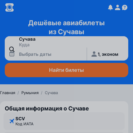
Дешёвые авиабилеты
из Сучавы
Выбрать даты
1, эконом
Найти билеты
Главная
/
Румыния
/
Сучава
Общая информация о Сучаве
SCV
Код ИАТА