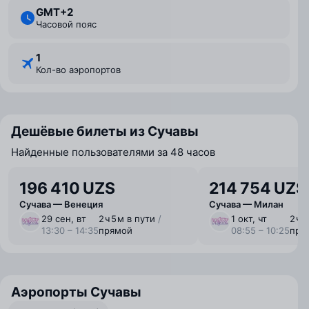
GMT+2
Часовой пояс
1
Кол-во аэропортов
Дешёвые билеты из Сучавы
Найденные пользователями за 48 часов
196 410 UZS
214 754 UZS
Сучава — Венеция
Сучава — Милан
29 сен, вт
2 ⁠ч 5 ⁠м в пути
/
1 окт, чт
2 ⁠ч 
13:30 – 14:35
прямой
08:55 – 10:25
пря
Аэропорты Сучавы