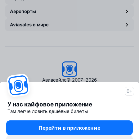
Аэропорты
Aviasales в мире
Авиасейлс
© 2007–2026
0+
Об Авиасейлс
Пресс‑центр
У нас кайфовое приложение
Travelpayouts
Там легче ловить дешёвые билеты
Партнёрская программа
Медиа Yo'lovchi
Перейти в приложение
Трэвел‑медиа Aviasales.uz
Юридические документы