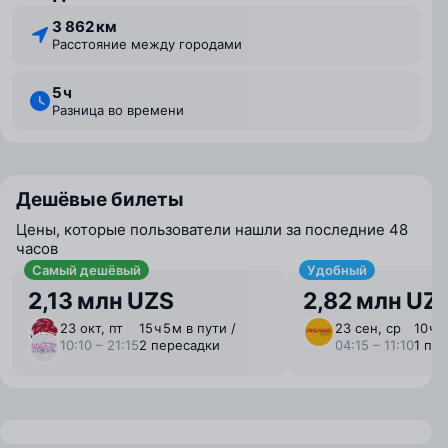
3 862 км
Расстояние между городами
5 ⁠ч
Разница во времени
Дешёвые билеты
Цены, которые пользователи нашли за последние 48
часов
Самый дешёвый
Удобный
2,13 млн UZS
2,82 млн UZ
23 окт, пт
15 ⁠ч 5 ⁠м в пути /
23 сен, ср
10 ⁠ч 
10:10 – 21:15
2 пересадки
04:15 – 11:10
1 пе