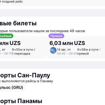
й поздний рейс
вые билеты
орые пользователи нашли за последние 48 часов
ешёвый
Прямой
млн UZS
6,03 млн UZS
, вт
9 ⁠ч 55 ⁠м в пути /
14 авг, пт
6 ⁠ч 58 ⁠м в пути
/
 – 09:15
1 пересадка
04:45 – 09:43
прямой
орты Сан-Паулу
х выполняются рейсы в Панаму
ульос (GRU)
порты Панамы