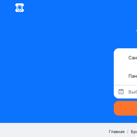
Выб
Главная
/
Бр