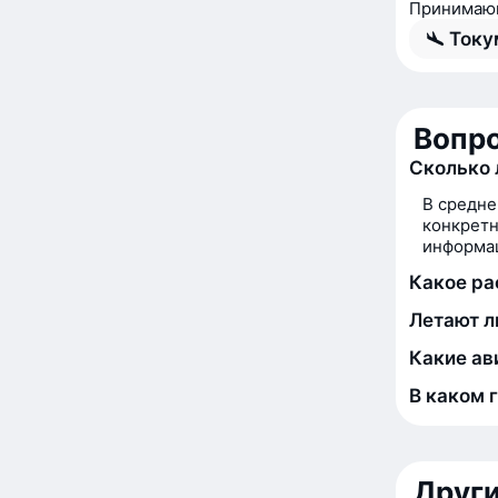
Принимающ
Току
Вопро
Сколько 
В средне
конкретн
информац
Какое ра
Летают л
Какие ав
В каком 
Друг