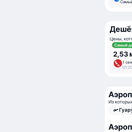
Самы
Дешё
Цены, кот
Самый д
2,53 
1 сен
01:20
Аэроп
Из которы
Гуар
Аэро