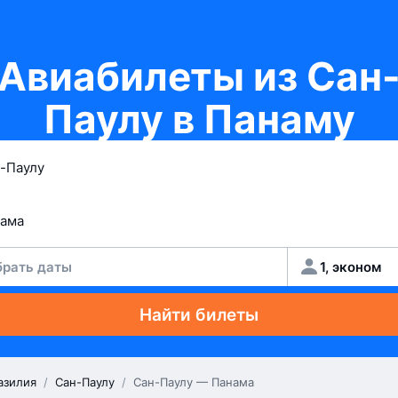
Авиабилеты из Сан
Паулу в Панаму
рать даты
1, эконом
Найти билеты
азилия
/
Сан-Паулу
/
Сан-Паулу — Панама