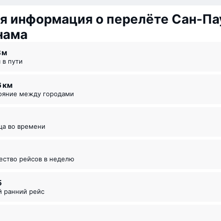
я информация о перелёте Сан‑Па
нама
8 ⁠м
я в пути
6 км
тояние между городами
ица во времени
чество рейсов в неделю
5
й ранний рейс
5