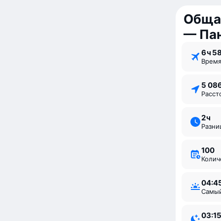
Обща
— Па
6 ⁠ч 5
Врем
5 08
Расс
2 ⁠ч
Разн
100
Коли
04:4
Самы
03:1