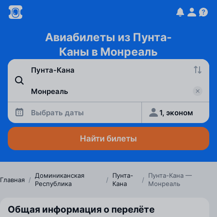
Авиабилеты из Пунта-
Каны в Монреаль
Выбрать даты
1, эконом
Найти билеты
Доминиканская
Пунта-
Пунта-Кана —
Главная
/
/
/
Республика
Кана
Монреаль
Общая информация о перелёте