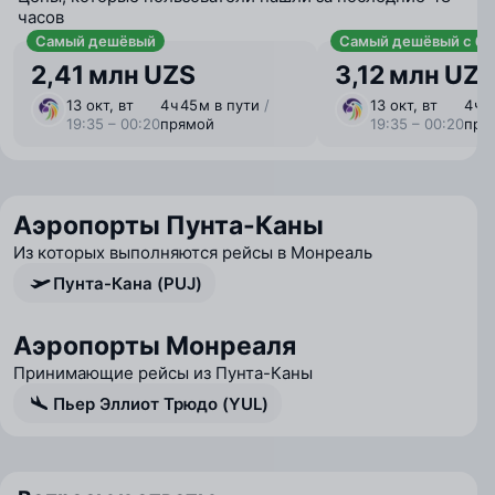
часов
Самый дешёвый
Самый дешёвый с ба
2,41 млн UZS
3,12 млн UZ
13 окт, вт
4 ⁠ч 45 ⁠м в пути
/
13 окт, вт
4 ⁠ч 
19:35 – 00:20
прямой
19:35 – 00:20
пря
Аэропорты Пунта-Каны
Из которых выполняются рейсы в Монреаль
Пунта-Кана (PUJ)
Аэропорты Монреаля
Принимающие рейсы из Пунта-Каны
Пьер Эллиот Трюдо (YUL)