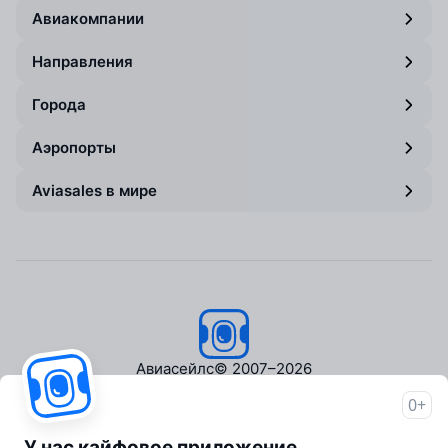
Авиакомпании
Направления
Города
Аэропорты
Aviasales в мире
Авиасейлс
© 2007–2026
0+
Об Авиасейлс
Пресс‑центр
У нас кайфовое приложение