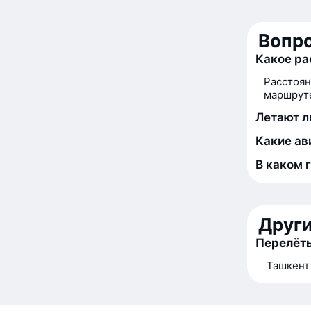
Вопро
Какое ра
Расстоян
маршруте
Летают л
Какие ав
В каком 
Друг
Перелёт
Ташкент