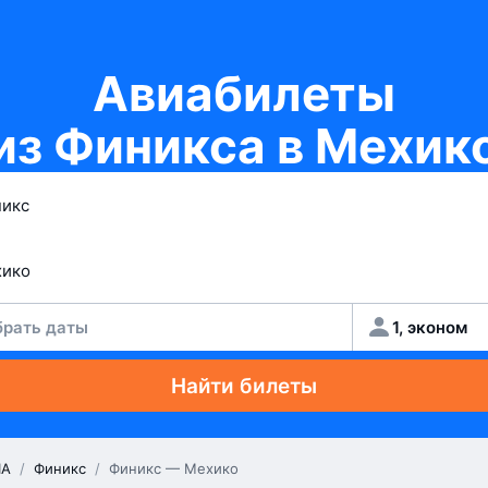
Авиабилеты
из Финикса в Мехик
рать даты
1, эконом
Найти билеты
А
/
Финикс
/
Финикс — Мехико