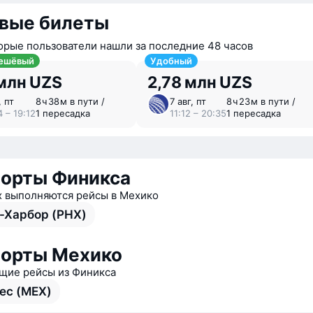
вые билеты
орые пользователи нашли за последние 48 часов
ешёвый
Удобный
млн UZS
2,78 млн UZS
, пт
8 ⁠ч 38 ⁠м в пути /
7 авг, пт
8 ⁠ч 23 ⁠м в пути /
 – 19:12
1 пересадка
11:12 – 20:35
1 пересадка
орты Финикса
х выполняются рейсы в Мехико
-Харбор (PHX)
орты Мехико
ие рейсы из Финикса
ес (MEX)