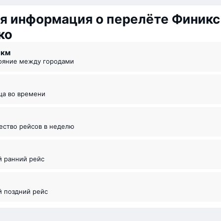
я информация о перелёте Финикс
ко
8 км
тояние между городами
ица во времени
чество рейсов в неделю
й ранний рейс
й поздний рейс