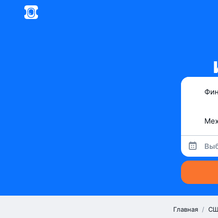
Выб
Главная
/
СШ