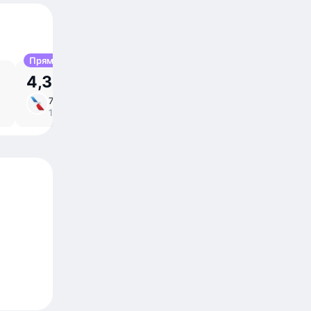
Прямой
4,34 млн UZS
7 авг, пт
3 ⁠ч 12 ⁠м в пути
/
10:23 – 14:35
прямой