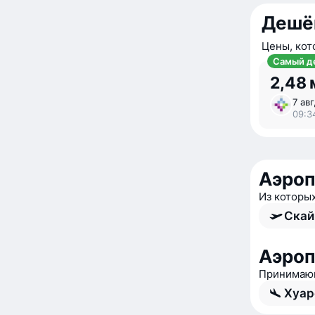
Дешё
Цены, кот
Самый д
2,48 
7 авг
09:34
Аэроп
Из которы
Скай
Аэроп
Принимающ
Хуар