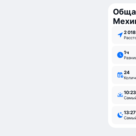
Обща
Мехи
2 01
Расс
1 ⁠ч
Разн
24
Коли
10:23
Самы
13:27
Самы