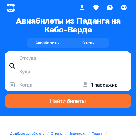
Авиабилеты из Паданга на
Кабо-Верде
Авиабилеты
Отели
Когда
1 пассажир
Найти билеты
Дешёвые авиабилеты
Страны
Индонезия
Паданг