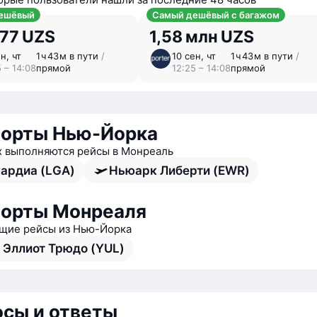
ешёвый
Самый дешёвый с багажом
077 UZS
1,58 млн UZS
н, чт
1 ⁠ч 43 ⁠м в пути
/
10 сен, чт
1 ⁠ч 43 ⁠м в пути
/
 – 14:08
прямой
12:25 – 14:08
прямой
орты Нью-Йорка
х выполняются рейсы в Монреаль
уардиа (LGA)
Ньюарк Либерти (EWR)
орты Монреаля
ие рейсы из Нью-Йорка
 Эллиот Трюдо (YUL)
сы и ответы