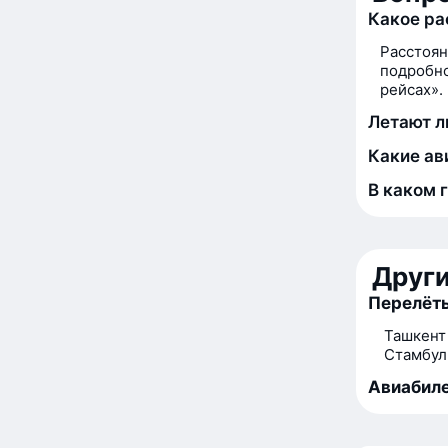
Какое р
Расстоя
подробно
рейсах».
Летают л
Какие ав
В каком 
Друг
Перелёт
Ташкент
Стамбул
Авиабиле