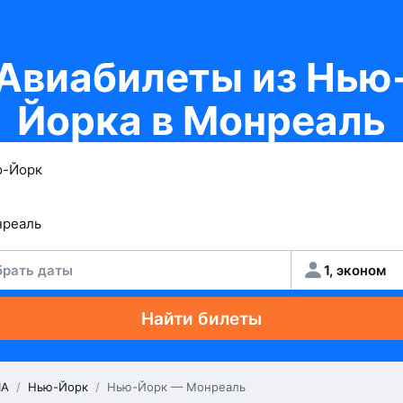
Авиабилеты из Нью
Йорка в Монреаль
рать даты
1, эконом
Найти билеты
А
/
Нью-Йорк
/
Нью-Йорк — Монреаль