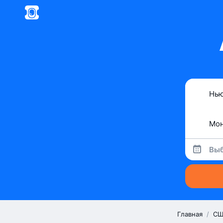
Выб
Главная
/
СШ