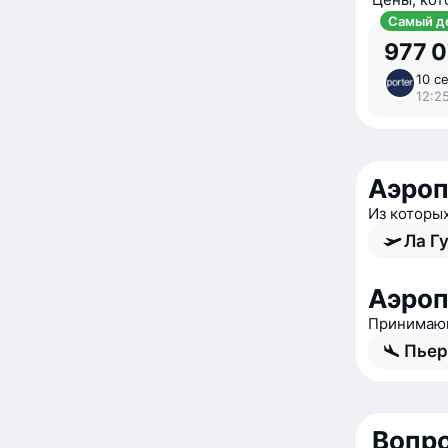
Самый д
977 
10 се
12:25
Аэроп
Из которы
Ла Г
Аэроп
Принимающ
Пьер
Вопро