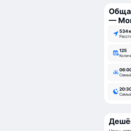
Обща
— Мо
534 
Расс
125
Коли
06:0
Самы
20:3
Самы
Дешё
Цены, кот