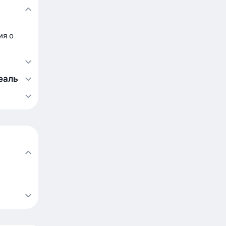
ия о
еаль