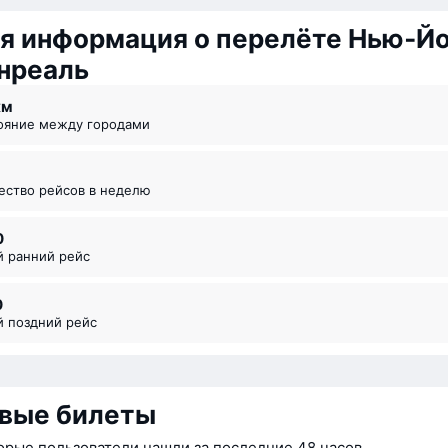
я информация о перелёте Нью‑Й
нреаль
км
тояние между городами
чество рейсов в неделю
0
й ранний рейс
0
й поздний рейс
вые билеты
орые пользователи нашли за последние 48 часов