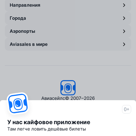
Направления
Города
Аэропорты
Aviasales в мире
Авиасейлс
© 2007–2026
0+
Об Авиасейлс
Пресс‑центр
У нас кайфовое приложение
Travelpayouts
Там легче ловить дешёвые билеты
Партнёрская программа