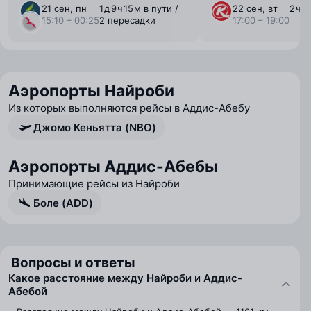
21 сен, пн
1 ⁠д 9 ⁠ч 15 ⁠м в пути /
22 сен, вт
2 ⁠ч 
15:10 – 00:25
2 пересадки
17:00 – 19:00
Аэропорты Найроби
Из которых выполняются рейсы в Аддис-Абебу
Джомо Кеньятта (NBO)
Аэропорты Аддис-Абебы
Принимающие рейсы из Найроби
Боле (ADD)
Вопросы и ответы
Какое расстояние между Найроби и Аддис-
Абебой