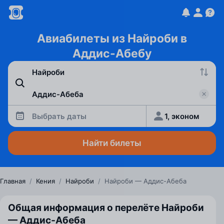
Авиабилеты из Найроби в
Аддис-Абебу
Выбрать даты
1, эконом
Найти билеты
Главная
/
Кения
/
Найроби
/
Найроби — Аддис-Абеба
Общая информация о перелёте Найроби
— Аддис‑Абеба