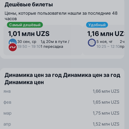
Дешёвые билеты
Цены, которые пользователи нашли за последние 48
часов
Самый дешёвый
Удобный
1,01 млн UZS
1,16 млн UZS
30 сен, ср
1 ⁠д 20 ⁠м в пути /
5 ноя, чт
2 ⁠ч 
19:50 – 19:10
1 пересадка
10:25 – 12:10
пря
Динамика цен за год
Динамика цен за год
Динамика цен
янв
1,66 млн UZS
фев
1,65 млн UZS
мар
1,75 млн UZS
апр
1,52 млн UZS