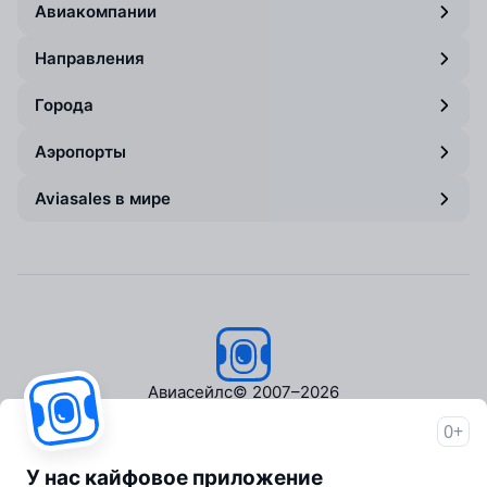
Авиакомпании
Направления
Города
Аэропорты
Aviasales в мире
Авиасейлс
© 2007–2026
0+
Об Авиасейлс
Пресс‑центр
У нас кайфовое приложение