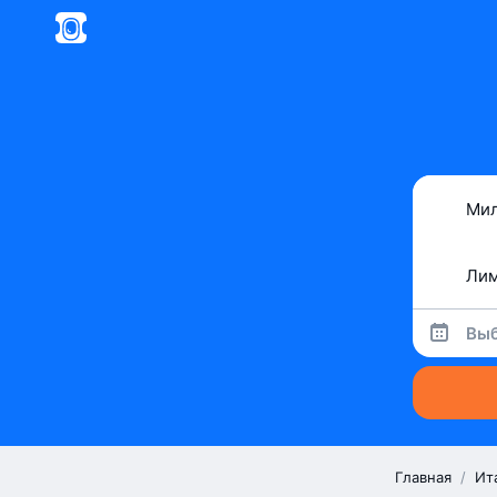
Выб
Главная
/
Ит