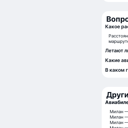
Вопро
Какое ра
Расстоян
маршруте
Летают л
Какие ав
В каком 
Друг
Авиабиле
Милан —
Милан —
Милан 
Милан —