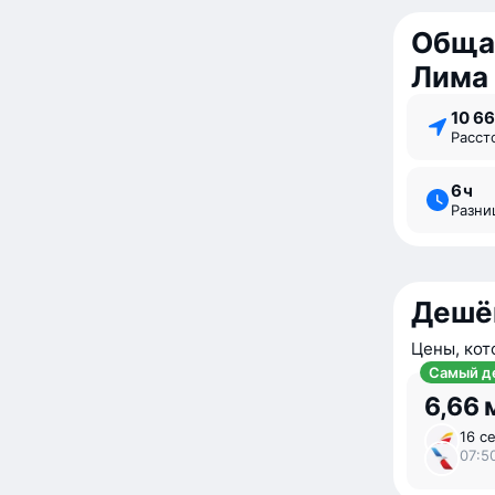
Обща
Лима
10 6
Расс
6 ⁠ч
Разн
Дешё
Цены, кот
Самый д
6,66 
16 се
07:5