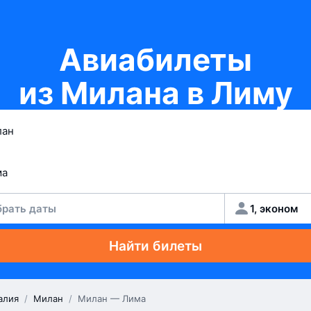
Авиабилеты
из Милана в Лиму
рать даты
1, эконом
Найти билеты
алия
/
Милан
/
Милан — Лима