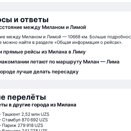
сы и ответы
сстояние между Миланом и Лимой
ие между Миланом и Лимой — 10668 км. Больше подробнос
 можно найти в разделе «Общая информация о рейсах».
и прямые рейсы из Милана в Лиму
иакомпании летают по маршруту Милан — Лима
городе лучше делать пересадку
ие перелёты
ты в другие города из Милана
 Ташкент
2,52 млн UZS
 Стамбул
870 692 UZS
— Париж
279 918 UZS
 Варшава
241 278 UZS