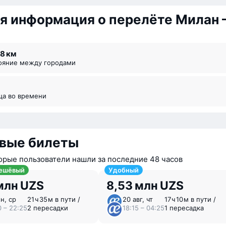
я информация о перелёте Милан
68 км
тояние между городами
ица во времени
вые билеты
орые пользователи нашли за последние 48 часов
ешёвый
Удобный
млн UZS
8,53 млн UZS
н, ср
21 ⁠ч 35 ⁠м в пути /
20 авг, чт
17 ⁠ч 10 ⁠м в пути /
0 – 22:25
2 пересадки
18:15 – 04:25
1 пересадка