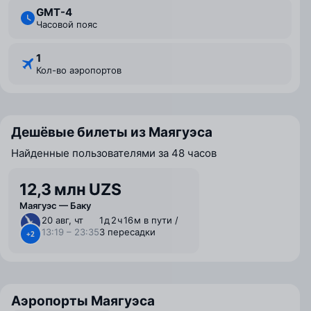
GMT-4
Часовой пояс
1
Кол-во аэропортов
Дешёвые билеты из Маягуэса
Найденные пользователями за 48 часов
12,3 млн UZS
Маягуэс — Баку
20 авг, чт
1 ⁠д 2 ⁠ч 16 ⁠м в пути /
13:19 – 23:35
3 пересадки
+2
Аэропорты Маягуэса