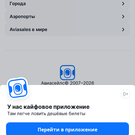
Города
Аэропорты
Aviasales в мире
Авиасейлс
© 2007–2026
0+
Об Авиасейлс
Пресс‑центр
У нас кайфовое приложение
Travelpayouts
Там легче ловить дешёвые билеты
Партнёрская программа
Медиа Yo'lovchi
Перейти в приложение
Трэвел‑медиа Aviasales.uz