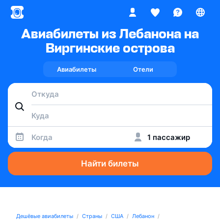
Авиабилеты из Лебанона на
Виргинские острова
Авиабилеты
Отели
Когда
1 пассажир
Найти билеты
Дешёвые авиабилеты
Страны
США
Лебанон