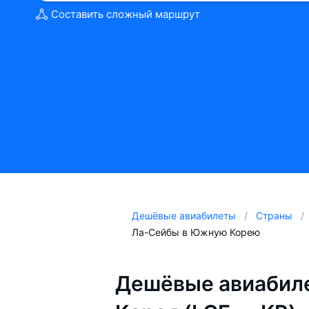
Составить сложный маршрут
Дешёвые авиабилеты
Страны
Ла-Сейбы в Южную Корею
Дешёвые авиабил