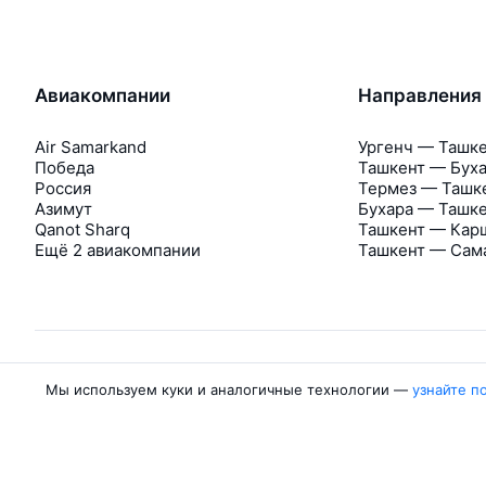
Авиакомпании
Направления
Air Samarkand
Ургенч — Ташк
Победа
Ташкент — Бух
Россия
Термез — Ташк
Азимут
Бухара — Ташк
Qanot Sharq
Ташкент — Кар
Ещё 2 авиакомпании
Ташкент — Сам
Мы используем куки и аналогичные технологии —
узнайте п
Об Авиасейлс
Авиасейлс
Пресс‑центр
©
2007–2026