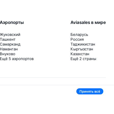
Аэропорты
Aviasales в мире
Жуковский
Беларусь
Ташкент
Россия
Самарканд
Таджикистан
Наманган
Кыргызстан
Внуково
Казахстан
Ещё 5 аэропортов
Ещё 2 страны
Принять всё
В приложении тоже удобно
Если цена на билет упадёт, сразу пришлём
уведомление