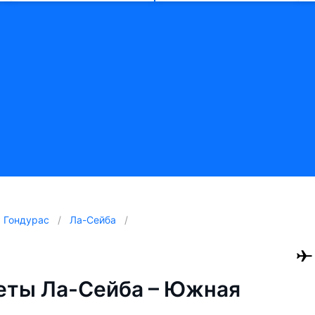
Гондурас
Ла-Сейба
еты Ла-Сейба – Южная