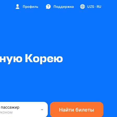
Профиль
Поддержка
UZS
· RU
жную Корею
1 пассажир
Найти билеты
Эконом