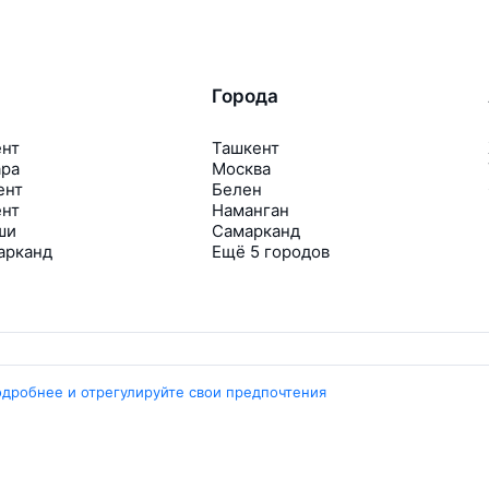
Города
ент
Ташкент
ара
Москва
ент
Белен
ент
Наманган
ши
Самарканд
арканд
Ещё 5 городов
одробнее и отрегулируйте свои предпочтения
Travelpayouts
Партнёрская программа
Медиа Yo’lovchi
Трэвел‑медиа Aviasales.uz